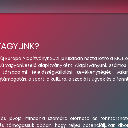
 VAGYUNK?
Új Európa Alapítványt 2021 júliusában hozta létre a MOL é
ű vagyonkezelő alapítványként. Alapítványunk számos t
ársadalmi felelősségvállalási tevékenységét, val
támogatás, a sport, a kultúra, a szociális ügyek és a fen
 és jövője mindenki számára elérhető és fenntartha
s támogassuk abban, hogy teljes potenciáljukat kibo