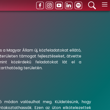
≡
s a Magyar Állam új, közfeladatokat ellátó,
erületen támogat fejlesztéseket, átvette
amint közérdekű feladatokat lát el a
ntarthatóság területén.
tó módon valósulhat meg. Küldetésünk, hogy
ntakoztathassák. Ezen az úton elkötelezettek