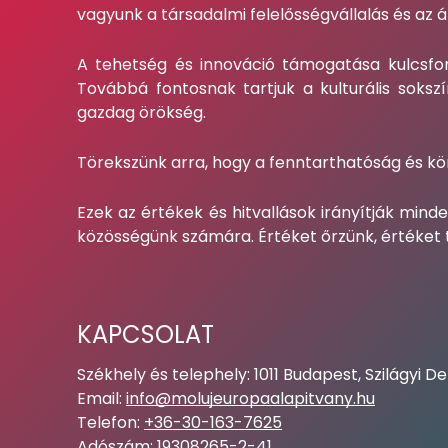
vagyunk a társadalmi felelősségvállalás és az á
A tehetség és innováció támogatása kulcsfon
Továbbá fontosnak tartjuk a kulturális soks
gazdag örökség.
Törekszünk arra, hogy a fenntarthatóság és kö
Ezek az értékek és hitvallások irányítják min
közösségünk számára. Értéket őrzünk, értéket
KAPCSOLAT
Székhely és telephely: 1011 Budapest, Szilágyi D
Email:
info@molujeuropaalapitvany.hu
Telefon:
+36-30-163-7625
Adószám: 19308265-2-41