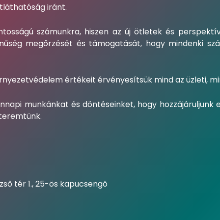
tláthatóság iránt.
tosságú számunkra, hiszen az új ötletek és perspektív
zínűség megőrzését és támogatását, hogy mindenki szám
rnyezetvédelem értékeit érvényesítsük mind az üzleti, mi
dennapi munkánkat és döntéseinket, hogy hozzájáruljunk 
 teremtünk.
ezső tér 1., 25-ös kapucsengő