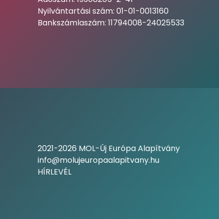
Nyilvántartási szám: 01-01-0013160
Bankszámlaszám: 11794008-24025533
2021-2026 MOL-Új Európa Alapítvány
info@molujeuropaalapitvany.hu
HÍRLEVÉL