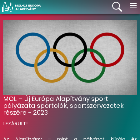
≡
MOL – Új Európa Alapítvány sport
pályázata sportolók, sportszervezetek
részére - 2023
LEZÁRULT!
Az Alapítvány – mint a pályázat kiírója és