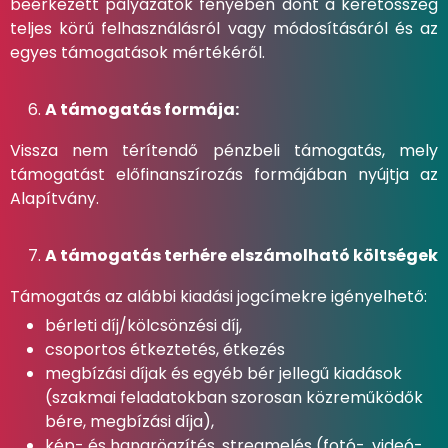
beérkezett pályázatok fényében dönt a keretösszeg
teljes körű felhasználásról vagy módosításáról és az
egyes támogatások mértékéről.
A támogatás formája:
Vissza nem térítendő pénzbeli támogatás, mely
támogatást előfinanszírozás formájában nyújtja az
Alapítvány.
A támogatás terhére elszámolható költségek
Támogatás az alábbi kiadási jogcímekre igényelhető:
bérleti díj/kölcsönzési díj,
csoportos étkeztetés, étkezés
megbízási díjak és egyéb bér jellegű kiadások
(szakmai feladatokban szorosan közreműködők
bére, megbízási díja),
kép- és hangrögzítés, streamelés (fotó-, videó-,