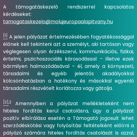
A támogatáskezelő rendszerrel kapcsolatos
kérdéseket:
tamogataskezelo@molujeuropaalapitvany.hu
[1]
A jelen pályázat értelmezésében fogyatékossággal
élőnek kell tekinteni azt a személyt, aki tartósan vagy
véglegesen olyan érzékszervi, kommunikációs, fizikai,
értelmi, pszichoszociális károsodással – illetve ezek
bármilyen halmozódásával – él, amely a környezeti,
társadalmi és egyéb jelentős akadályokkal
kölcsönhatásban a hatékony és másokkal egyenlő
társadalmi részvételt korlátozza vagy gátolja.
[2]
,2
Amennyiben a pályázat mellékleteként nem
hiteles fordítás kerül csatolásra, úgy a pályázat
pozitív elbírálása esetén a Támogató jogosult lehet
szerződéskötési vagy folyósítási feltételként előírni a
pályázó számára hiteles fordítás csatolását is azzal,