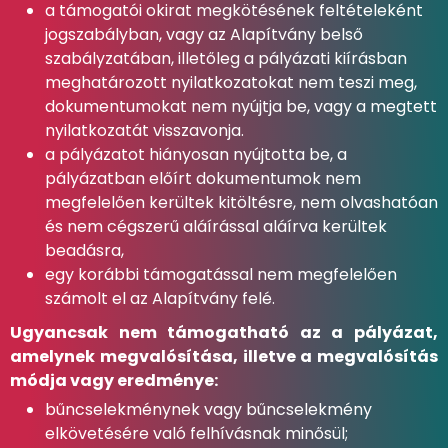
a támogatói okirat megkötésének feltételeként
jogszabályban, vagy az Alapítvány belső
szabályzatában, illetőleg a pályázati kiírásban
meghatározott nyilatkozatokat nem teszi meg,
dokumentumokat nem nyújtja be, vagy a megtett
nyilatkozatát visszavonja.
a pályázatot hiányosan nyújtotta be, a
pályázatban előírt dokumentumok nem
megfelelően kerültek kitöltésre, nem olvashatóan
és nem cégszerű aláírással aláírva kerültek
beadásra,
egy korábbi támogatással nem megfelelően
számolt el az Alapítvány felé.
Ugyancsak nem támogatható az a pályázat,
amelynek megvalósítása, illetve a megvalósítás
módja vagy eredménye:
bűncselekménynek vagy bűncselekmény
elkövetésére való felhívásnak minősül;