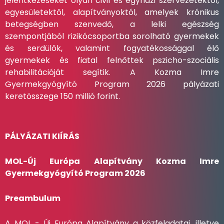
jelentkezéseket olyan civil és egyházi szervezetektől,
egyesületektől, alapítványoktól, amelyek krónikus
betegségben szenvedő, a lelki egészség
szempontjából rizikócsoportba sorolható gyermekek
és serdülők, valamint fogyatékossággal élő
gyermekek és fiatal felnőttek pszicho-szociális
rehabilitációját segítik. A Kozma Imre
Gyermekgyógyító Program 2026 pályázati
keretösszege 150 millió forint.
PÁLYÁZATI KIÍRÁS
MOL-Új Európa Alapítvány Kozma Imre
Gyermekgyógyító Program 2026
Preambulum
A MOL - Új Európa Alapítvány a közfeladatai, illetve