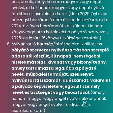
beszámoló, mely, ha nem magyar vagy angol
nyelvű, akkor annak magyar vagy angol nyelvű
fordítása is csatolásra kerül. (Ha a 2025. évi éves
pénzügyi beszámoló nem áll rendelkezésre, akkor
2024. évi éves beszámolót kell küldeni. Ha nem
könyvvizsgálatra kötelezett a pályázó szervezet,
2025-ös lezárt főkönyvet szükséges csatolni)
Nyilvántartó hatóság/bíróság által kiállított
a
pályázó szervezet nyilvántartásban szereplő
adatairól készült, 30 napnál nem régebbi
hiteles másolat, kivonat vagy bizonyítvány,
amely tartalmazza legalább a pályázó
nevét, működési formáját, székhelyét,
nyilvántartási számát, adószámát, valamint
a pályázó képviseletére jogosult személy
nevét és tisztségét vagy beosztását
(amely,
ha nem magyar vagy angol nyelvű, akkor annak
[3]
magyar vagy angol nyelvű fordítása
is
csatolásra kerül).