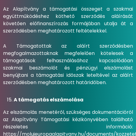
Az Alapítvány a támogatási összeget a szakmai
együttműködéshez köthető szerződés aláírását
követően előfinanszírozás formájában utalja át a
szerződésben meghatározott feltételekkel.
A Támogatottak az aláírt szerződésben
megfogalmazottaknak megfelelően kötelesek a
támogatások felhasználásához kapcsolódóan
szakmai beszámolót és pénzügyi elszámolást
benyújtani a támogatási időszak leteltével az aláírt
szerződésben meghatározott határidőben.
A támogatás elszámolása
Az elszámolás menetéről, szükséges dokumentációról
az Alapítvány Támogatási kézikönyvében található
részeletes információ:
https://molujeuropaalapitvany.hu/documents/kozzetet