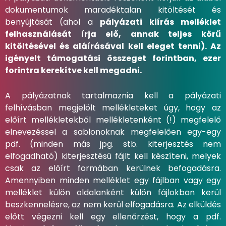
dokumentumok maradéktalan kitöltését és
benyújtását (ahol a
pályázati kiírás melléklet
felhasználását írja elő, annak teljes körű
kitöltésével és aláírásával kell eleget tenni). Az
igényelt támogatási összeget forintban, ezer
forintra kerekítve kell megadni.
A pályázatnak tartalmaznia kell a pályázati
felhívásban megjelölt mellékleteket úgy, hogy az
előírt mellékletekből mellékletenként (!) megfelelő
elnevezéssel a sablonoknak megfelelően egy-egy
pdf. (minden más jpg. stb. kiterjesztés nem
elfogadható) kiterjesztésű fájlt kell készíteni, melyek
csak az előírt formában kerülnek befogadásra.
Amennyiben minden melléklet egy fájlban vagy egy
melléklet külön oldalanként külön fájlokban kerül
beszkennelésre, az nem kerül elfogadásra. Az elküldés
előtt végezni kell egy ellenőrzést, hogy a pdf.