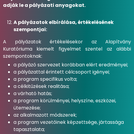
adják le a pályázati anyagokat.
A pályázatok elbírálása, értékelésének
szempontjai:
A pályázatok értékelésekor az Alapítvány
Kuratóriuma kiemelt figyelmet szentel az alábbi
szempontoknak:
a pályázó szervezet korábban elért eredményei;
a pályázattal érintett célcsoport igényei;
a program specifikus volta;
a célkitűzések realitása;
a várható hatás;
a program körülményei, helyszíne, eszközei,
ütemezése;
az alkalmazott módszerek;
a program vezetőinek képzettsége, jártassága
tapasztalata;