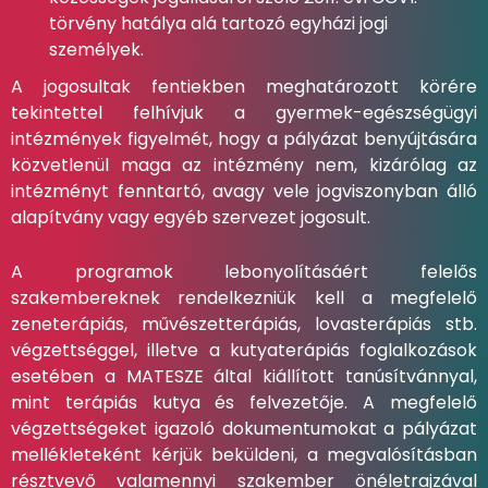
törvény hatálya alá tartozó egyházi jogi
személyek.
A jogosultak fentiekben meghatározott körére
tekintettel felhívjuk a gyermek-egészségügyi
intézmények figyelmét, hogy a pályázat benyújtására
közvetlenül maga az intézmény nem, kizárólag az
intézményt fenntartó, avagy vele jogviszonyban álló
alapítvány vagy egyéb szervezet jogosult.
A programok lebonyolításáért felelős
szakembereknek rendelkezniük kell a megfelelő
zeneterápiás, művészetterápiás, lovasterápiás stb.
végzettséggel, illetve a kutyaterápiás foglalkozások
esetében a MATESZE által kiállított tanúsítvánnyal,
mint terápiás kutya és felvezetője. A megfelelő
végzettségeket igazoló dokumentumokat a pályázat
mellékleteként kérjük beküldeni, a megvalósításban
résztvevő valamennyi szakember önéletrajzával