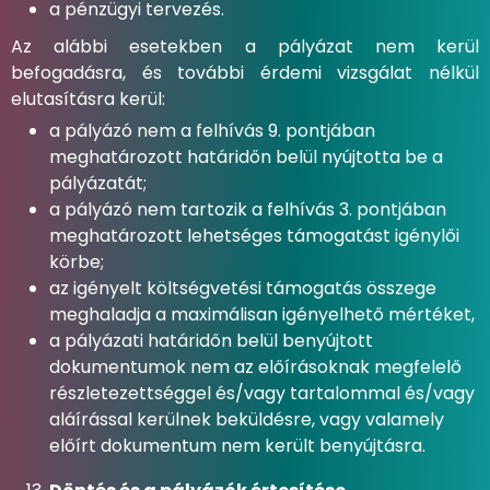
a pénzügyi tervezés.
Az alábbi esetekben a pályázat nem kerül
befogadásra, és további érdemi vizsgálat nélkül
elutasításra kerül:
a pályázó nem a felhívás 9. pontjában
meghatározott határidőn belül nyújtotta be a
pályázatát;
a pályázó nem tartozik a felhívás 3. pontjában
meghatározott lehetséges támogatást igénylői
körbe;
az igényelt költségvetési támogatás összege
meghaladja a maximálisan igényelhető mértéket,
a pályázati határidőn belül benyújtott
dokumentumok nem az előírásoknak megfelelő
részletezettséggel és/vagy tartalommal és/vagy
aláírással kerülnek beküldésre, vagy valamely
előírt dokumentum nem került benyújtásra.