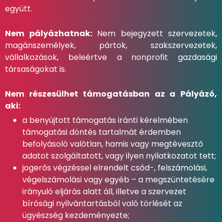
együtt.
Nem pályázhatnak:
Nem bejegyzett szervezetek,
magánszemélyek, pártok, szakszervezetek,
vállalkozások, beleértve a nonprofit gazdasági
társaságokat is.
Nem részesülhet támogatásban az a Pályázó,
aki:
a benyújtott támogatás iránti kérelmében
támogatási döntés tartalmát érdemben
befolyásoló valótlan, hamis vagy megtévesztő
adatot szolgáltatott, vagy ilyen nyilatkozatot tett;
jogerős végzéssel elrendelt csőd-, felszámolási,
végelszámolási vagy egyéb – a megszüntetésére
irányuló eljárás alatt áll, illetve a szervezet
bírósági nyilvántartásból való törlését az
ügyészség kezdeményezte;