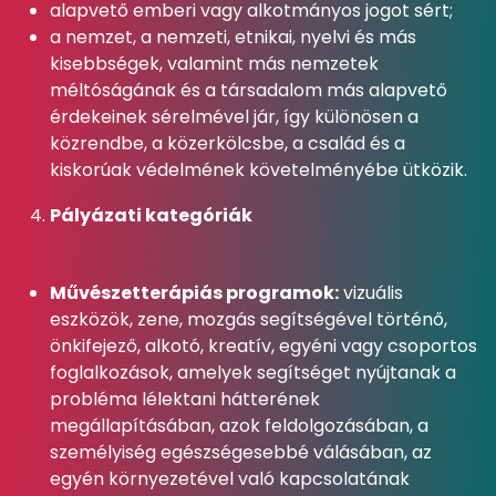
alapvető emberi vagy alkotmányos jogot sért;
a nemzet, a nemzeti, etnikai, nyelvi és más
kisebbségek, valamint más nemzetek
méltóságának és a társadalom más alapvető
érdekeinek sérelmével jár, így különösen a
közrendbe, a közerkölcsbe, a család és a
kiskorúak védelmének követelményébe ütközik.
Pályázati kategóriák
Művészetterápiás programok:
vizuális
eszközök, zene, mozgás segítségével történő,
önkifejező, alkotó, kreatív, egyéni vagy csoportos
foglalkozások, amelyek segítséget nyújtanak a
probléma lélektani hátterének
megállapításában, azok feldolgozásában, a
személyiség egészségesebbé válásában, az
egyén környezetével való kapcsolatának