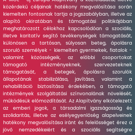
közérdekű céljainak hatékony megvalósítása során
kiemelten fontosnak tartja a jogszabályban, illetve az
alapító okiratában és támogatási politikájában
meghatározott célokhoz kapcsolódóan a szociális,
illetve karitatív segítő tevékenységek támogatását,
különösen a tartósan, súlyosan beteg, ápolásra
szoruló személyek - kiemelten gyermekek, fiatalok -
valamint közösségeik, az előbbi csoportokat
támogató intézményeknek, szervezeteknek
támogatását, a betegek, ápolásra szorulók
állapotának stabilizálása, javítása, valamint a
rehabilitáció biztosítása érdekében, a támogató
intézmények szolgáltatási színvonalának növelését,
működésük előmozdítását. Az Alapítvány elkötelezett
az emberi jogok, a társadalmi igazságosság és
szolidaritás, illetve az esélyegyenlőség alapelveinek
hatékony megvalósítása iránt és felelősséget érez a
jövő nemzedékeiért és a szociális segítségre