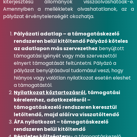
kiterjesztésű állományok visszaolvashatóak-e.
Amennyiben a mellékletek olvashatatlanok, az a
pályázat érvénytelenségét okozhatja.
Pályázati adatlap – a támogatáskezelő
rendszeren belül kitöltendő
Pályázó köteles
az adatlapon más szervezethez
benyújtott
támogatási igényét vagy más szervezettől
elnyert támogatását feltüntetni. Pályázó a
pályázat benyújtásával tudomásul veszi, hogy
hiányos vagy valótlan nyilatkozat esetén eleshet
a támogatástól.
Nyilatkozat köztartozásról
, támogatási
kérelemhez, adatkezelésről –
támogatáskezelő rendszeren keresztül
letöltendő, majd aláírva visszatöltendő
ÁFA nyilatkozat – támogatáskezelő
rendszeren belül kitöltendő
Részletes költségterv
– a támogatáskezelő