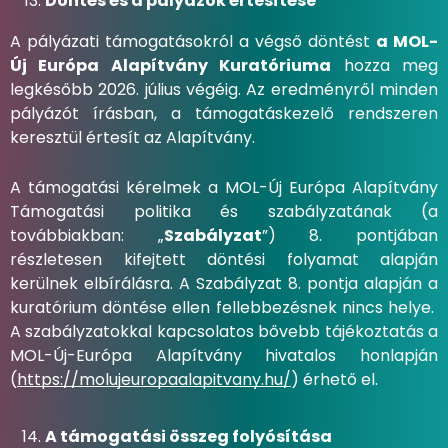
Döntés és a pályázók értesítése
A pályázati támogatásokról a végső döntést
a MOL-
Új Európa Alapítvány Kuratóriuma
hozza meg
legkésőbb 2026. július végéig. Az eredményről minden
pályázót írásban, a támogatáskezelő rendszeren
keresztül értesít az Alapítvány.
A támogatási kérelmek a MOL-Új Európa Alapítvány
Támogatási politika és szabályzatának (a
továbbiakban: „
Szabályzat
”) 8. pontjában
részletesen kifejtett döntési folyamat alapján
kerülnek elbírálásra. A Szabályzat 8. pontja alapján a
kuratórium döntése ellen fellebbezésnek nincs helye.
A szabályzatokkal kapcsolatos bővebb tájékoztatás a
MOL-Új-Európa Alapítvány hivatalos honlapján
(
https://molujeuropaalapitvany.hu/
) érhető el.
A támogatási összeg folyósítása