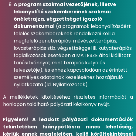
A program szakmai vezetőjének, illetve
lebonyolító szakembereinek szakmai
önéletrajza, végzettséget igazoló
dokumentumai
(a programok lebonyolításáért
felelős szakembereknek rendelkezni kell a
megfelelő zeneterápiás, művészetterápiás,
lovasterápiás stb. végzettséggel ill. kutyaterápiás
foglalkozások esetében a MATESZE által kiállított
tanúsítvánnyal, mint terápiás kutya és
felvezetője), és ehhez kapcsolódóan az érintett
személyes adatainak kezeléséhez hozzájáruló
nyilatkozata (ld. Nyilatkozatok).
A mellékletek kitöltéséhez részletes információt a
honlapon található pályázati kézikönyv nyújt.
Figyelem! A leadott pályázati dokumentációk
tekintetében hiánypótlásra nincs lehetőség,
kérjük ennek megfelelően, kellő körültekintéssel