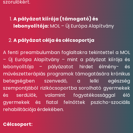
szorulókért.
A pályázat kiírója (támogató) és
lebonyolítója:
MOL – Új Európa Alapítvány
A pályázat célja és célcsoportja
A fenti preambulumban foglaltakra tekintettel a MOL
– Új Európa Alapítvány – mint a pályázat kiírója és
lebonyolítója – pályázatot hirdet élmény- és
művészetterápiás programok támogatására krónikus
betegségben szenvedő, a lelki egészség
szempontjából rizikócsoportba sorolható gyermekek
és serdülők, valamint fogyatékossággal élő
gyermekek és fiatal felnőttek pszicho-szociális
rehabilitációja érdekében.
Célcsoport: