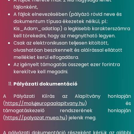
fájlonként,
A fájlok elnevezésében (pályázó rövid neve és
dokumentum típusa ékezetek nélkül, pl.:
Kis_Adam_adatlap) a legkisebb karakterszámra
kell törekedni, hogy az megnyitható legyen.
Csak az elektronikusan teljesen kitöltött,
olvashatóan beszkennelt és aláírással ellátott
melléklet kerül elfogadásra.
Az igényelt támogatás összeget ezer forintra
kerekítve kell megadni.
Pályázati dokumentáció
A Pályázati Kiírás az Alapítvány honlapján
(
https://molujeuropaalapitvany.hu
) és
támogatáskezelő rendszerének honlapján
(
https://palyazat.muea.hu
) jelenik meg.
A pályázati dokumentáció részeként kérjük az alábbi