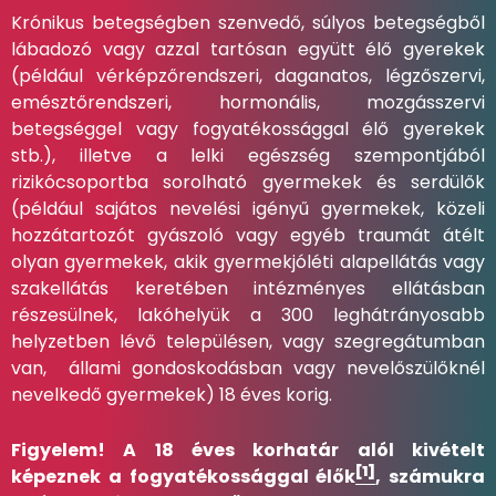
Krónikus betegségben szenvedő, súlyos betegségből
lábadozó vagy azzal tartósan együtt élő gyerekek
(például vérképzőrendszeri, daganatos, légzőszervi,
emésztőrendszeri, hormonális, mozgásszervi
betegséggel vagy fogyatékossággal élő gyerekek
stb.), illetve a lelki egészség szempontjából
rizikócsoportba sorolható gyermekek és serdülők
(például sajátos nevelési igényű gyermekek, közeli
hozzátartozót gyászoló vagy egyéb traumát átélt
olyan gyermekek, akik gyermekjóléti alapellátás vagy
szakellátás keretében intézményes ellátásban
részesülnek, lakóhelyük a 300 leghátrányosabb
helyzetben lévő településen, vagy szegregátumban
van, állami gondoskodásban vagy nevelőszülőknél
nevelkedő gyermekek) 18 éves korig.
Figyelem! A 18 éves korhatár alól kivételt
[1]
képeznek a fogyatékossággal élők
, számukra