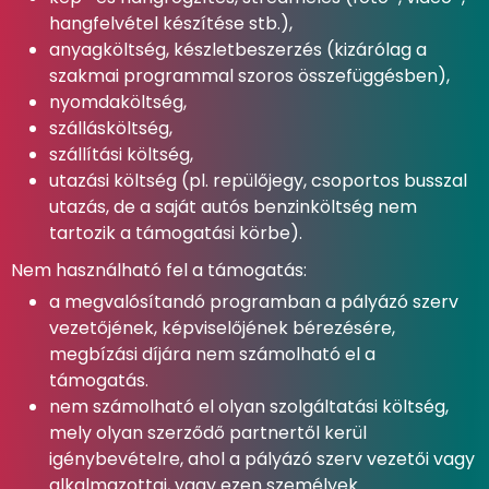
hangfelvétel készítése stb.),
anyagköltség, készletbeszerzés (kizárólag a
szakmai programmal szoros összefüggésben),
nyomdaköltség,
szállásköltség,
szállítási költség,
utazási költség (pl. repülőjegy, csoportos busszal
utazás, de a saját autós benzinköltség nem
tartozik a támogatási körbe).
Nem használható fel a támogatás:
a megvalósítandó programban a pályázó szerv
vezetőjének, képviselőjének bérezésére,
megbízási díjára nem számolható el a
támogatás.
nem számolható el olyan szolgáltatási költség,
mely olyan szerződő partnertől kerül
igénybevételre, ahol a pályázó szerv vezetői vagy
alkalmazottai, vagy ezen személyek