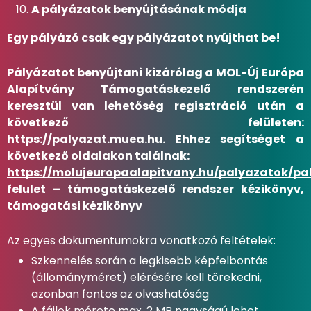
A pályázatok benyújtásának módja
Egy pályázó csak egy pályázatot nyújthat be!
Pályázatot benyújtani kizárólag a MOL-Új Európa
Alapítvány Támogatáskezelő rendszerén
keresztül van lehetőség regisztráció után a
következő felületen:
https://palyazat.muea.hu.
Ehhez segítséget a
következő oldalakon találnak:
https://molujeuropaalapitvany.hu/palyazatok/pa
felulet
– támogatáskezelő rendszer kézikönyv,
támogatási kézikönyv
Az egyes dokumentumokra vonatkozó feltételek:
Szkennelés során a legkisebb képfelbontás
(állományméret) elérésére kell törekedni,
azonban fontos az olvashatóság
A fájlok mérete max. 2 MB nagyságú lehet