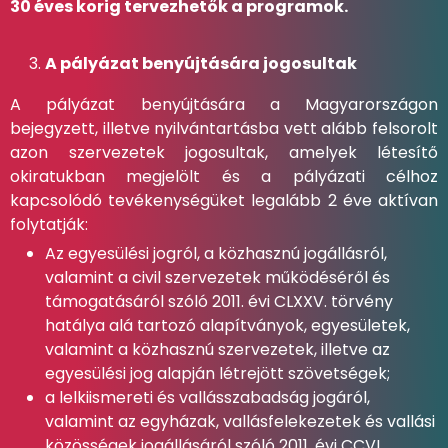
30 éves korig tervezhetők a programok.
A pályázat benyújtására jogosultak
A pályázat benyújtására a Magyarországon
bejegyzett, illetve nyilvántartásba vett alább felsorolt
azon szervezetek jogosultak, amelyek létesítő
okiratukban megjelölt és a pályázati célhoz
kapcsolódó tevékenységüket legalább 2 éve aktívan
folytatják:
Az egyesülési jogról, a közhasznú jogállásról,
valamint a civil szervezetek működéséről és
támogatásáról szóló 2011. évi CLXXV. törvény
hatálya alá tartozó alapítványok, egyesületek,
valamint a közhasznú szervezetek, illetve az
egyesülési jog alapján létrejött szövetségek;
a lelkiismereti és vallásszabadság jogáról,
valamint az egyházak, vallásfelekezetek és vallási
közösségek jogállásáról szóló 2011. évi CCVI.