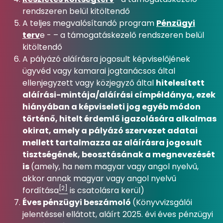
rendszeren belül kitöltendő
A teljes megvalósítandó program
Pénzügyi
terv
e - – a támogatáskezelő rendszeren belül
kitöltendő
A pályázó aláírásra jogosult képviselőjének
ügyvéd vagy kamarai jogtanácsos által
ellenjegyzett vagy közjegyző által
hitelesített
aláírási-mintája/aláírási címpéldánya, ezek
hiányában a képviseleti jog egyéb módon
történő, hitelt érdemlő igazolására alkalmas
okirat, amely a pályázó szervezet adatai
mellett tartalmazza az aláírásra jogosult
tisztségének, beosztásának a megnevezését
is
(amely, ha nem magyar vagy angol nyelvű,
akkor annak magyar vagy angol nyelvű
[2]
fordítása
is csatolásra kerül)
Éves pénzügyi beszámoló
(Könyvvizsgálói
jelentéssel ellátott, aláírt 2025. évi éves pénzügyi