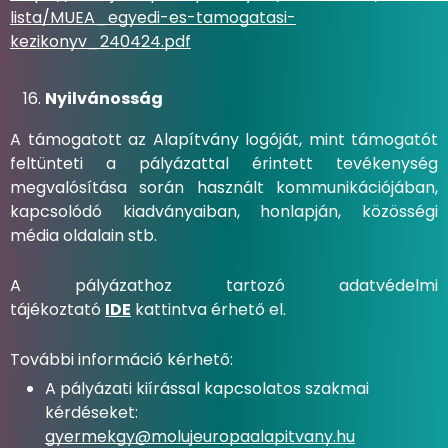
lista/MUEA_egyedi-es-tamogatasi-
kezikonyv_240424.pdf
Nyilvánosság
A támogatott az Alapítvány logóját, mint támogatót
feltünteti a pályázattal érintett tevékenység
megvalósítása során használt kommunikációjában,
kapcsolódó kiadványaiban, honlapján, közösségi
média oldalain stb.
A pályázathoz tartozó adatvédelmi
tájékoztató
IDE
kattintva érhető el.
További információ kérhető:
A pályázati kiírással kapcsolatos szakmai
kérdéseket:
gyermekgy@molujeuropaalapitvany.hu