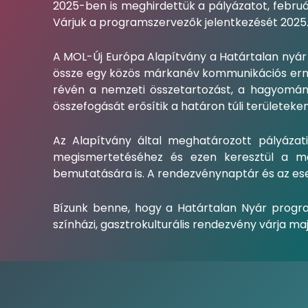
2025-ben is meghirdettük a pályázatot, februá
Várjuk a programszervezők jelentkezését 2025. 
A MOL-Új Európa Alapítvány a Határtalan nyár
össze egy közös márkanév kommunikációs erny
révén a nemzeti összetartozást, a hagyomán
összefogását erősítik a határon túli területeke
Az Alapítvány által meghatározott pályázati
megismertetéséhez és ezen keresztül a mag
bemutatására is. A rendezvénynaptár és az es
Bízunk benne, hogy a Határtalan Nyár progra
színházi, gasztrokulturális rendezvény várja ma