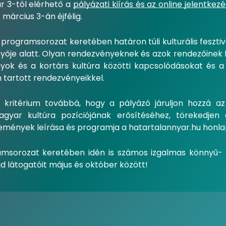
r 3-tól elérhető a
pályázati kiírás és az online jelentkezés
március 3-án éjfélig.
 programsorozat keretében határon túli kulturális feszt
ője alatt. Olyan rendezvényeknek és azok rendezőinek
yok és a kortárs kultúra közötti kapcsolódásokat és 
n tartott rendezvényeikkel.
 kritérium továbbá, hogy a pályázó járuljon hozzá az
yar kultúra pozíciójának erősítéséhez, törekedjen a
emények leírása és programja a hatartalannyar.hu honl
msorozat keretében idén is számos izgalmas könnyű- 
jd látogatóit május és október között!