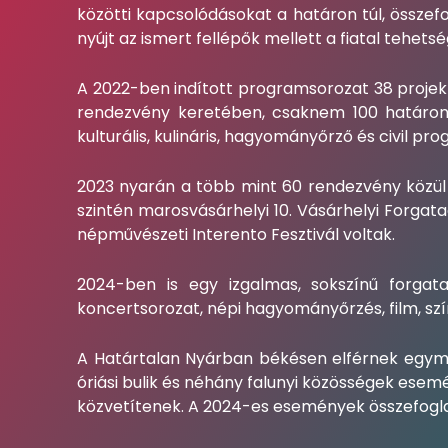
közötti kapcsolódásokat a határon túl, összef
nyújt az ismert fellépők mellett a fiatal tehet
A 2022-ben indított programsorozat 38 proje
rendezvény keretében, csaknem 100 határon t
kulturális, kulináris, hagyományőrző és civil pr
2023 nyarán a több mint 60 rendezvény közül 
szintén marosvásárhelyi 10. Vásárhelyi Forgata
népművészeti Interento Fesztivál voltak.
2024-ben is egy izgalmas, sokszínű forgat
koncertsorozat, népi hagyományőrzés, film, szí
A Határtalan Nyárban békésen elférnek egy
óriási bulik és néhány falunyi közösségek ese
közvetítenek. A 2024-es események összefogla