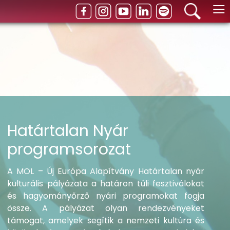
≡
Határtalan Nyár
programsorozat
A MOL – Új Európa Alapítvány Határtalan nyár
kulturális pályázata a határon túli fesztiválokat
és hagyományőrző nyári programokat fogja
össze. A pályázat olyan rendezvényeket
támogat, amelyek segítik a nemzeti kultúra és