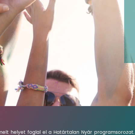
melt helyet foglal el a Határtalan Nyár programsorozat