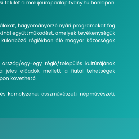
i felület
a molujeuropaalapitvany.hu honlapon.
iválokat, hagyományőrző nyári programokat fog
 kínál együttműködést, amelyek tevékenységük
a különböző régiókban élő magyar közösségek
 ország/egy-egy régió/település kultúrájának
 jeles előadók mellett a fiatal tehetségek
apon követhető.
és komolyzenei, összművészeti, népművészeti,