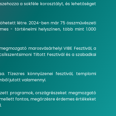
szehozza a sokféle korosztályt, és lehetőséget
öhetett létre. 2024-ben már 75 összművészeti
mes - történelmi helyszínen, több mint 1.000
 megmozgató marosvásárhelyi VIBE Fesztivál, a
síkszentsimoni Tiltott Fesztivál és a szabadkai
. Tízezres könnyűzenei fesztivál, templomi
nből jutott valamennyi.
ezett programok, országrészeket megmozgató
s mellett fontos, megőrzésre érdemes értékeket
.