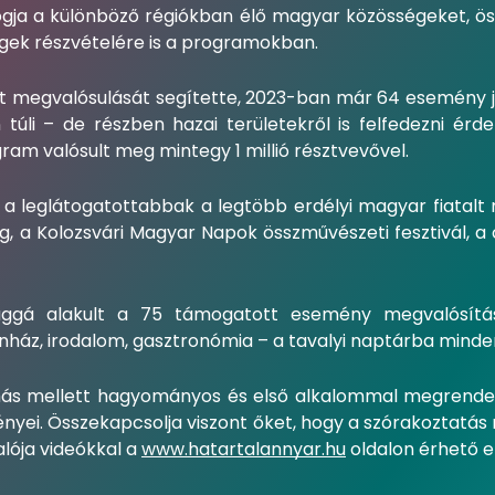
ogja a különböző régiókban élő magyar közösségeket, ös
ségek részvételére is a programokban.
kt megvalósulását segítette, 2023-ban már 64 esemény j
úli – de részben hazai területekről is felfedezni érde
ogram valósult meg mintegy 1 millió résztvevővel.
a leglátogatottabbak a legtöbb erdélyi magyar fiatalt
g, a Kolozsvári Magyar Napok összművészeti fesztivál, a c
aggá alakult a 75 támogatott esemény megvalósítása
nház, irodalom, gasztronómia – a tavalyi naptárba minde
más mellett hagyományos és első alkalommal megrend
ményei. Összekapcsolja viszont őket, hogy a szórakoztatá
lója videókkal a
www.hatartalannyar.hu
oldalon érhető el